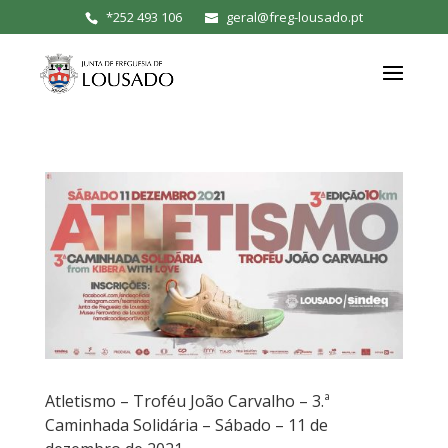
*
252 493 106
geral@freg-lousado.pt
Atletismo – Troféu João Carvalho – 3.ª
Caminhada Solidária – Sábado – 11 de