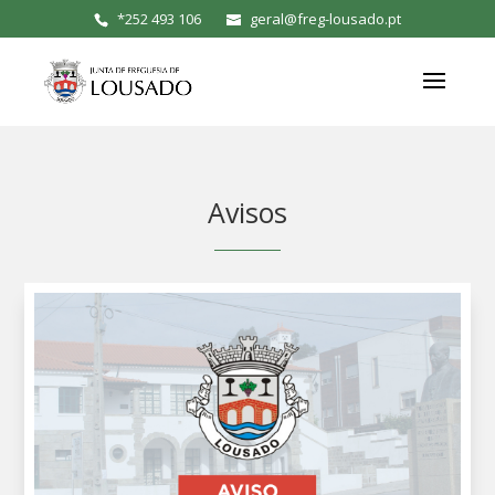
*
252 493 106
geral@freg-lousado.pt
Avisos