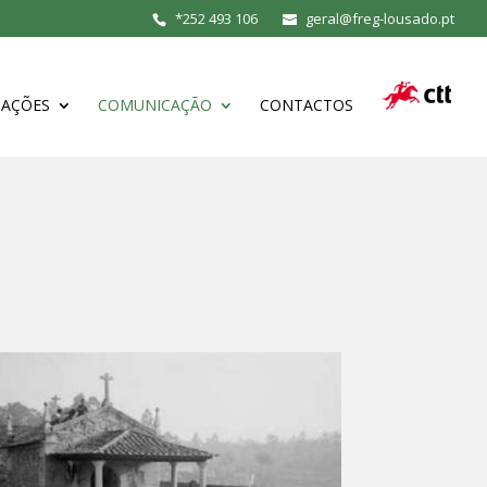
*
252 493 106
geral@freg-lousado.pt
MAÇÕES
COMUNICAÇÃO
CONTACTOS