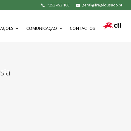
*
252 493 106
geral@freg-lousado.pt
MAÇÕES
COMUNICAÇÃO
CONTACTOS
sia