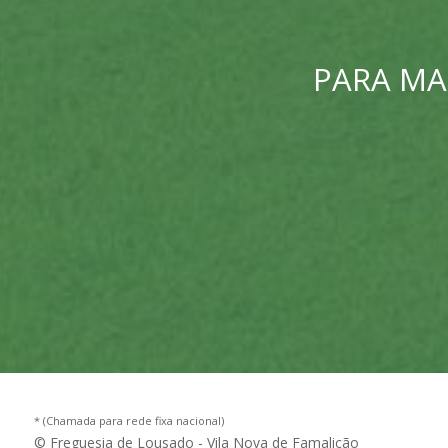
PARA MA
* (Chamada para rede fixa nacional)
© Freguesia de Lousado - Vila Nova de Famalicão