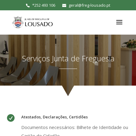
*
252 493 106
geral@freg-lousado.pt
Serviços Junta de Freguesia

Atestados, Declarações, Certidões
Documentos necessários: Bilhete de Identidade ou
Cartão de Cidadão