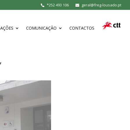
*
252 493 106
geral@freg-lousado.pt
MAÇÕES
COMUNICAÇÃO
CONTACTOS
”