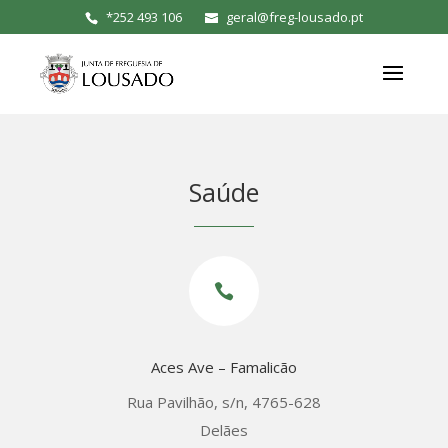
*
252 493 106
geral@freg-lousado.pt
Saúde

Aces Ave – Famalicão
Rua Pavilhão, s/n, 4765-628
Delães