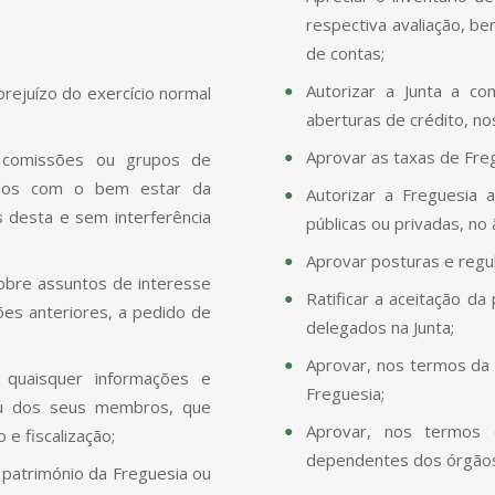
respectiva avaliação, b
de contas;
Autorizar a Junta a c
prejuízo do exercício normal
aberturas de crédito, no
Aprovar as taxas de Freg
, comissões ou grupos de
nados com o bem estar da
Autorizar a Freguesia
s desta e sem interferência
públicas ou privadas, no
Aprovar posturas e regu
sobre assuntos de interesse
Ratificar a aceitação da
ões anteriores, a pedido de
delegados na Junta;
Aprovar, nos termos da 
 quaisquer informações e
Freguesia;
ou dos seus membros, que
Aprovar, nos termos 
e fiscalização;
dependentes dos órgãos
 património da Freguesia ou