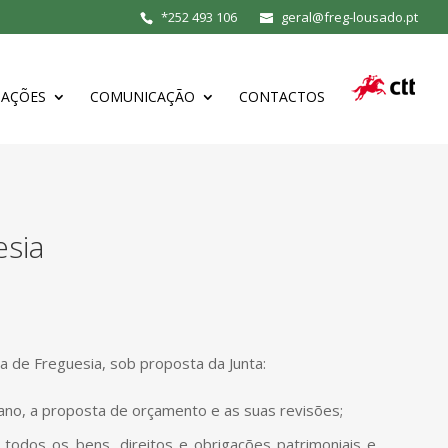
*
252 493 106
geral@freg-lousado.pt
MAÇÕES
COMUNICAÇÃO
CONTACTOS
sia
 de Freguesia, sob proposta da Junta:
ano, a proposta de orçamento e as suas revisões;
e todos os bens, direitos e obrigações patrimoniais e