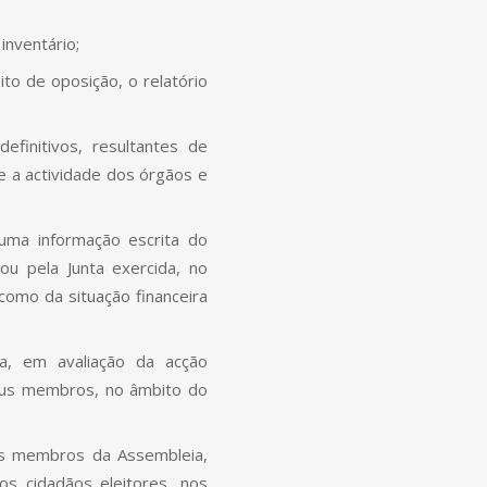
inventário;
ito de oposição, o relatório
efinitivos, resultantes de
e a actividade dos órgãos e
uma informação escrita do
ou pela Junta exercida, no
omo da situação financeira
a, em avaliação da acção
eus membros, no âmbito do
os membros da Assembleia,
os cidadãos eleitores, nos