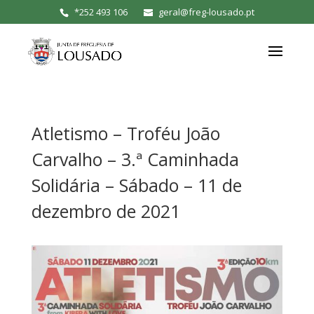
*
252 493 106
geral@freg-lousado.pt
Atletismo – Troféu João
Carvalho – 3.ª Caminhada
Solidária – Sábado – 11 de
dezembro de 2021