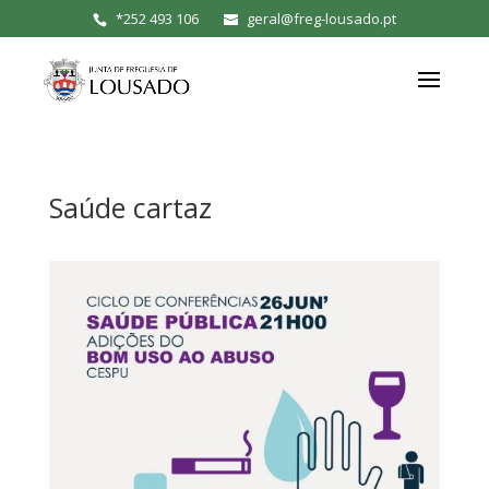
*
252 493 106
geral@freg-lousado.pt
Saúde cartaz