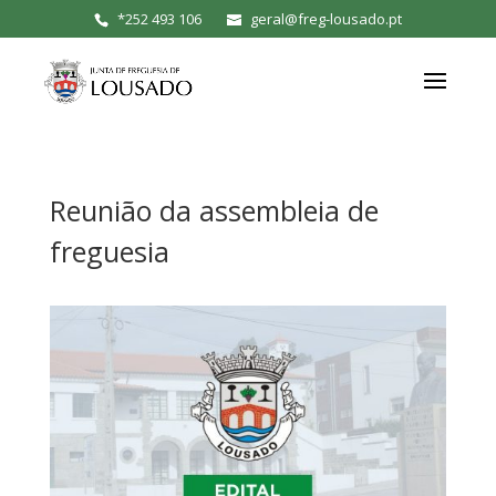
*
252 493 106
geral@freg-lousado.pt
Reunião da assembleia de
freguesia