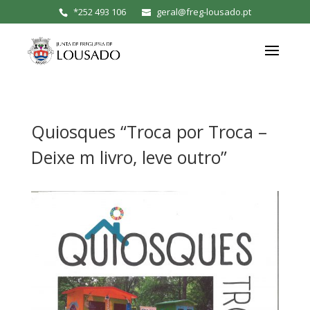
*
252 493 106
geral@freg-lousado.pt
Quiosques “Troca por Troca –
Deixe m livro, leve outro”