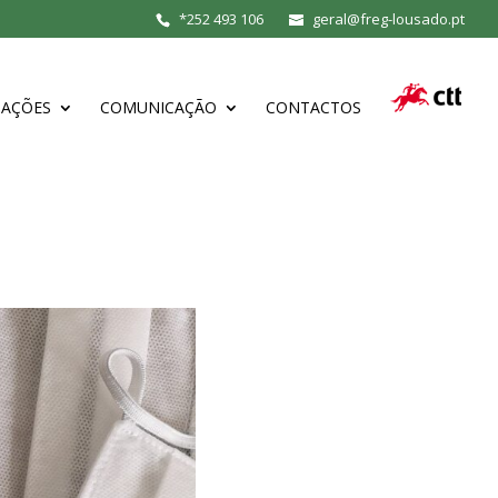
*
252 493 106
geral@freg-lousado.pt
MAÇÕES
COMUNICAÇÃO
CONTACTOS