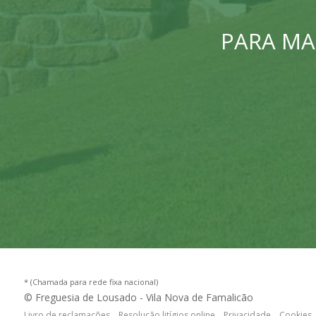
PARA MA
* (Chamada para rede fixa nacional)
© Freguesia de Lousado - Vila Nova de Famalicão
Livro de reclamações
Resolução litígios online
Privacidade
Cookies