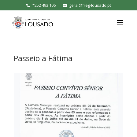
*
252 493 106
geral@freg-lousado.pt
Passeio a Fátima