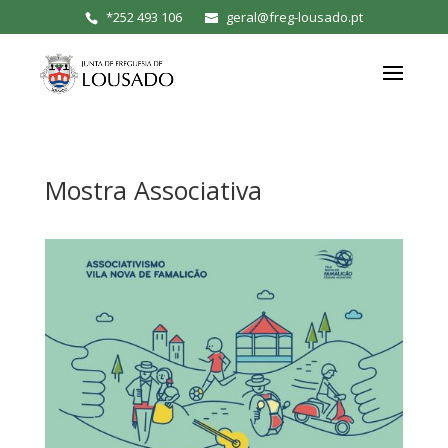
*
252 493 106
geral@freg-lousado.pt
Mostra Associativa