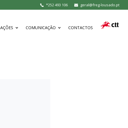
*
252 493 106
geral@freg-lousado.pt
MAÇÕES
COMUNICAÇÃO
CONTACTOS