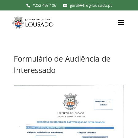
*
252 493 106
geral@freg-lousado.pt
Formulário de Audiência de
Interessado