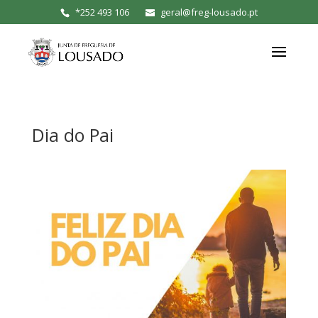
*
252 493 106
geral@freg-lousado.pt
Dia do Pai