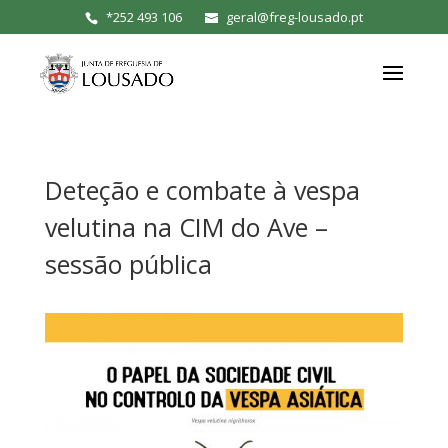
*
252 493 106
geral@freg-lousado.pt
Deteção e combate à vespa
velutina na CIM do Ave –
sessão pública