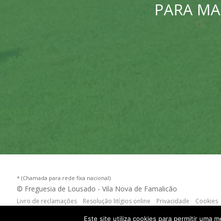
PARA MA
* (Chamada para rede fixa nacional)
© Freguesia de Lousado - Vila Nova de Famalicão
Livro de reclamações
Resolução litígios online
Privacidade
Cookies
criação de sites
:
criativo.net
Este site utiliza cookies para permitir uma m