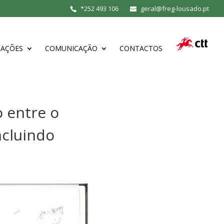
*
252 493 106
geral@freg-lousado.pt
MAÇÕES
COMUNICAÇÃO
CONTACTOS
o entre o
ncluindo