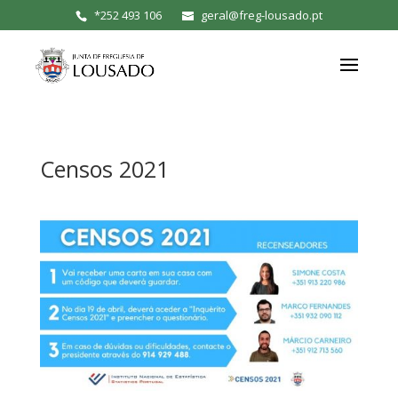
*
252 493 106
geral@freg-lousado.pt
Censos 2021