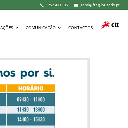
*
252 493 106
geral@freg-lousado.pt
MAÇÕES
COMUNICAÇÃO
CONTACTOS