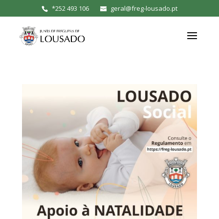
*
252 493 106
geral@freg-lousado.pt