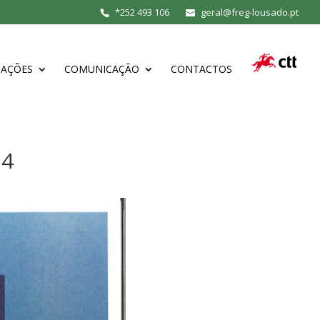
*
252 493 106
geral@freg-lousado.pt
MAÇÕES
COMUNICAÇÃO
CONTACTOS
24