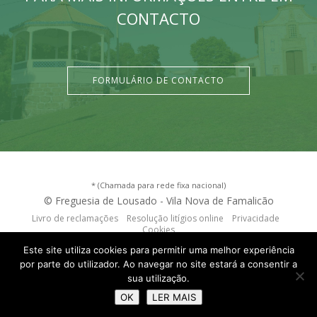
CONTACTO
FORMULÁRIO DE CONTACTO
* (Chamada para rede fixa nacional)
© Freguesia de Lousado - Vila Nova de Famalicão
Livro de reclamações
Resolução litígios online
Privacidade
Cookies
criação de sites
:
criativo.net
Este site utiliza cookies para permitir uma melhor experiência
por parte do utilizador. Ao navegar no site estará a consentir a
sua utilização.
OK
LER MAIS