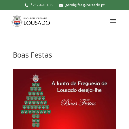
*
252 493 106
geral@freg-lousado.pt
Boas Festas