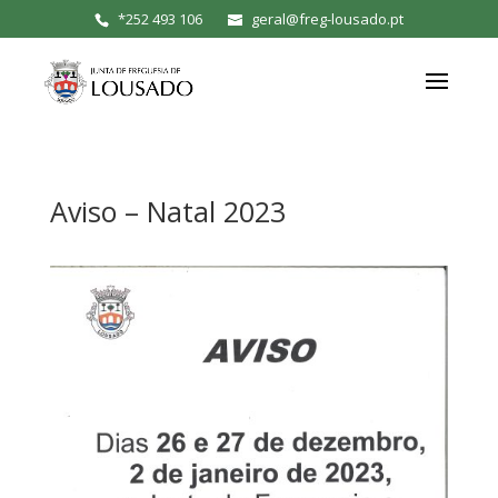
*
252 493 106
geral@freg-lousado.pt
Aviso – Natal 2023