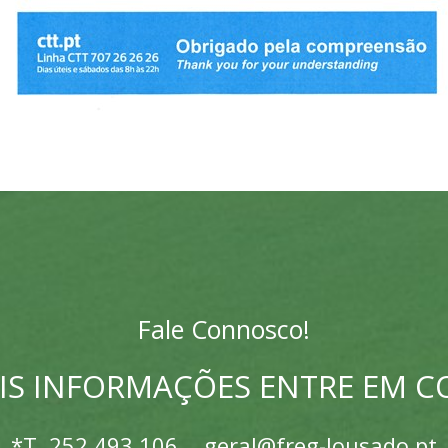
Fale Connosco!
IS INFORMAÇÕES ENTRE EM 
*T.
252 493 106
geral@freg-lousado.pt