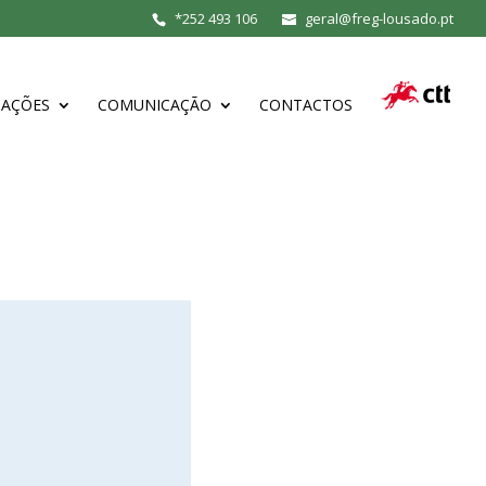
*
252 493 106
geral@freg-lousado.pt
MAÇÕES
COMUNICAÇÃO
CONTACTOS