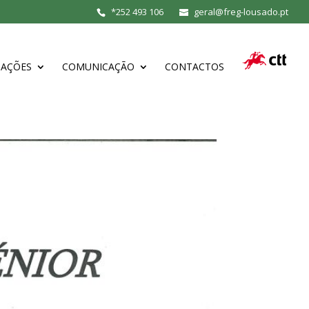
*
252 493 106
geral@freg-lousado.pt
MAÇÕES
COMUNICAÇÃO
CONTACTOS